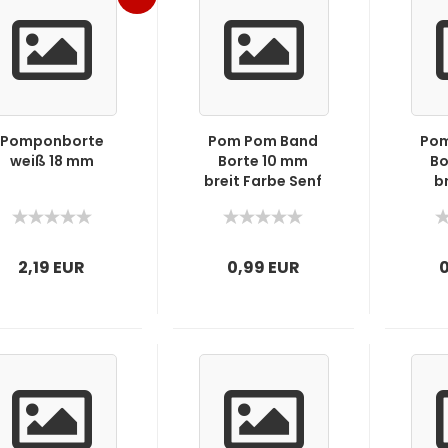
OUT
Pomponborte
Pom Pom Band
Pom
weiß 18 mm
Borte 10 mm
Bo
breit Farbe Senf
b
2,19 EUR
0,99 EUR