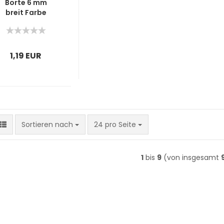
Borte 6 mm
breit Farbe
Puder
1,19 EUR
Sortieren nach
pro Seite
Sortieren nach
24 pro Seite
1
bis
9
(von insgesamt