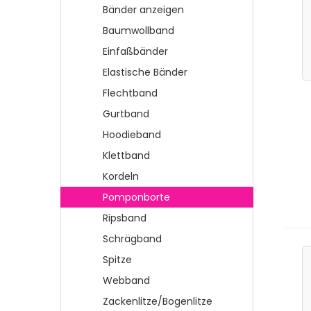
Bänder anzeigen
Baumwollband
Einfaßbänder
Elastische Bänder
Flechtband
Gurtband
Hoodieband
Klettband
Kordeln
Pomponborte
Ripsband
Schrägband
Spitze
Webband
Zackenlitze/Bogenlitze