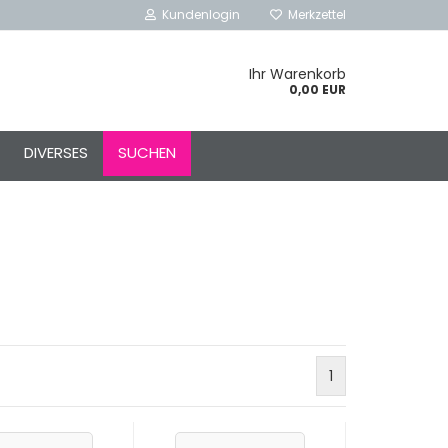
Kundenlogin
Merkzettel
Ihr Warenkorb
0,00 EUR
l
DIVERSES
SUCHEN
ort
rstellen
rt vergessen?
Schnelle Anmeldung mit
1