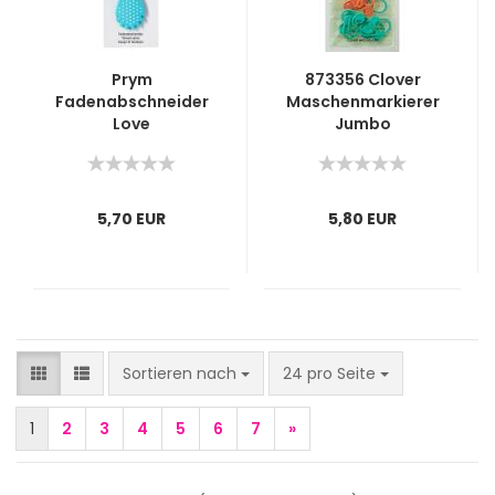
Prym
873356 Clover
Fadenabschneider
Maschenmarkierer
Love
Jumbo
verschließbar
5,70 EUR
5,80 EUR
Sortieren nach
pro Seite
Sortieren nach
24 pro Seite
1
2
3
4
5
6
7
»