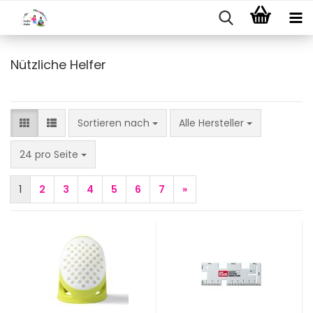
Nützliche Helfer
Sortieren nach
Sortieren nach
Alle Hersteller
pro Seite
24 pro Seite
1
2
3
4
5
6
7
»