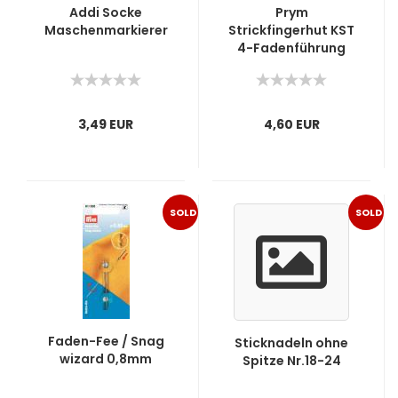
Addi Socke
Prym
Maschenmarkierer
Strickfingerhut KST
4-Fadenführung
Artikel-Nr. 624147
3,49 EUR
4,60 EUR
SOLD
SOLD
OUT
OUT
Faden-Fee / Snag
Sticknadeln ohne
wizard 0,8mm
Spitze Nr.18-24