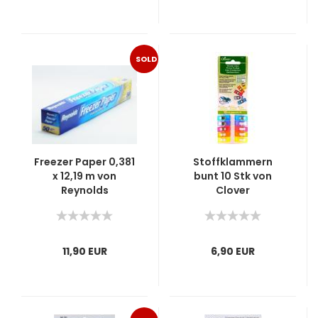
SOLD
OUT
Freezer Paper 0,381
Stoffklammern
x 12,19 m von
bunt 10 Stk von
Reynolds
Clover
11,90 EUR
6,90 EUR