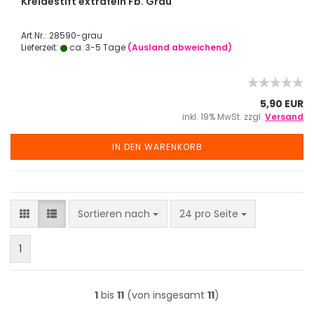
Kreidestift extrafein Fb. Grau
Art.Nr.: 28590-grau
Lieferzeit:
ca. 3-5 Tage
(Ausland abweichend)
5,90 EUR
inkl. 19% MwSt. zzgl.
Versand
IN DEN WARENKORB
Sortieren nach
pro Seite
Sortieren nach
24 pro Seite
1
1
bis
11
(von insgesamt
11
)