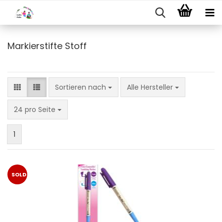
Markierstifte Stoff
Sortieren nach
Sortieren nach
Alle Hersteller
pro Seite
24 pro Seite
1
SOLD
OUT