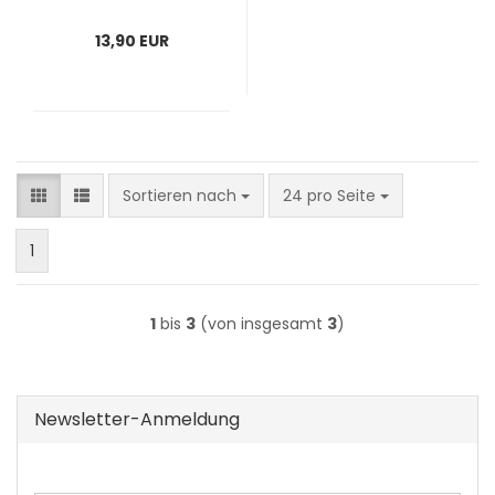
13,90 EUR
Sortieren nach
pro Seite
Sortieren nach
24 pro Seite
1
1
bis
3
(von insgesamt
3
)
Newsletter-Anmeldung