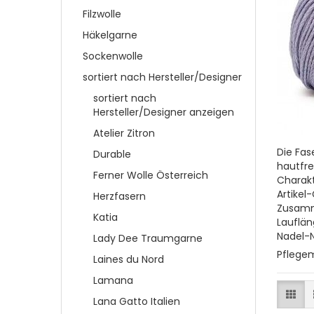
Filzwolle
Häkelgarne
Sockenwolle
sortiert nach Hersteller/Designer
sortiert nach
Hersteller/Designer anzeigen
Atelier Zitron
Die Fas
Durable
hautfre
Ferner Wolle Österreich
Charakt
Artikel
Herzfasern
Zusam
Katia
Lauflä
Nadel-N
Lady Dee Traumgarne
Pflege
Laines du Nord
Lamana
Lana Gatto Italien