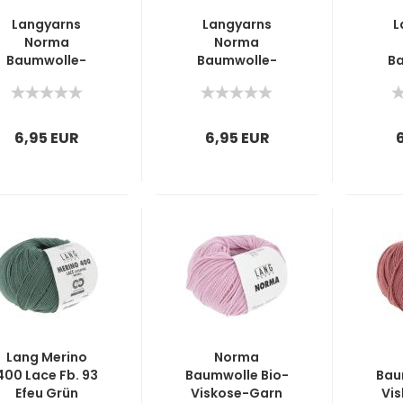
Langyarns
Langyarns
L
Norma
Norma
Baumwolle-
Baumwolle-
B
Modal-Garn Fb.
Modal-Garn Fb.
Mod
66 Fuchsia
23 Hellgrau
67
6,95 EUR
6,95 EUR
Lang Merino
Norma
400 Lace Fb. 93
Baumwolle Bio-
Bau
Efeu Grün
Viskose-Garn
Vi