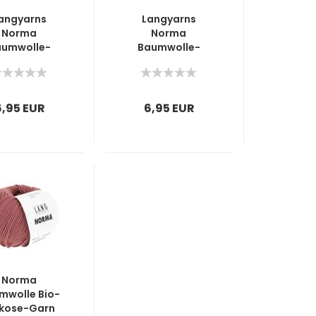
angyarns
Langyarns
Norma
Norma
aumwolle-
Baumwolle-
al-Garn Fb.
Modal-Garn Fb.
 Rehbraun
18 Dunkel Grün
6,95 EUR
6,95 EUR
Norma
mwolle Bio-
skose-Garn