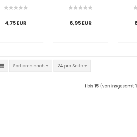
Fb. 19 Flamingo
Fb
4,75 EUR
6,95 EUR
Sortieren nach
pro Seite
Sortieren nach
24 pro Seite
1
bis
15
(von insgesamt