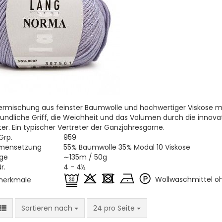
ermischung aus feinster Baumwolle und hochwertiger Viskose m
undliche Griff, die Weichheit und das Volumen durch die innova
er. Ein typischer Vertreter der Ganzjahresgarne.
-Grp.
959
mensetzung
55% Baumwolle 35% Modal 10 Viskose
nge
∼135m / 50g
r.
4 - 4½
Wollwaschmittel o
merkmale
Sortieren nach
pro Seite
Sortieren nach
24 pro Seite