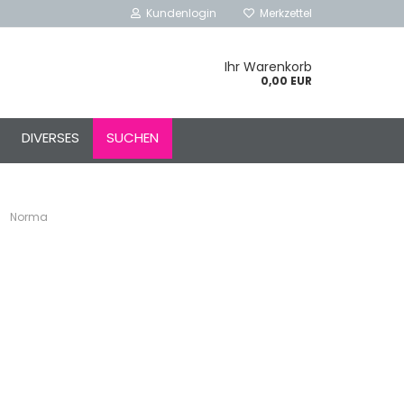
Kundenlogin
Merkzettel
Ihr Warenkorb
0,00 EUR
l
DIVERSES
SUCHEN
ort
»
Norma
rstellen
rt vergessen?
Schnelle Anmeldung mit