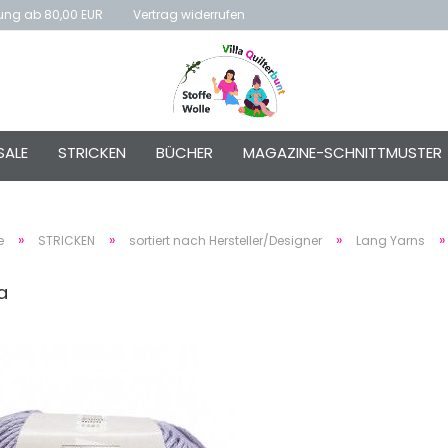
rung ab 80,00 EUR
Vertrag widerrufen
E-Mai
SALE
STRICKEN
BÜCHER
MAGAZINE-SCHNITTMUSTER
Passw
»
»
»
e
STRICKEN
sortiert nach Hersteller/Designer
Lang Yarns
a
Konto e
Passwo