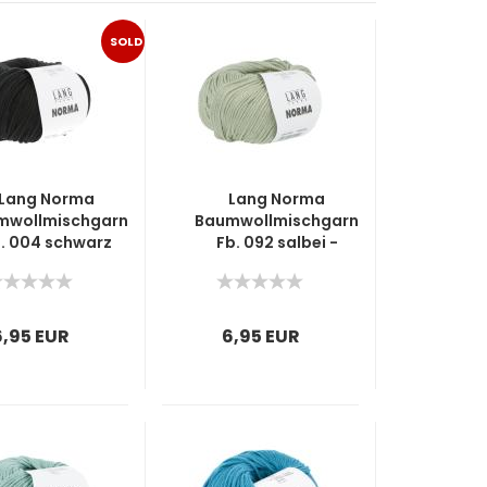
SOLD
OUT
Lang Norma
Lang Norma
mwollmischgarn
Baumwollmischgarn
. 004 schwarz
Fb. 092 salbei -
mint, Trendfarbe
6,95 EUR
6,95 EUR