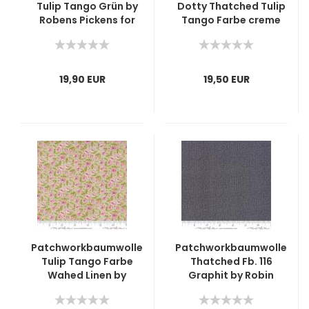
Tulip Tango Grün by
Dotty Thatched Tulip
Robens Pickens for
Tango Farbe creme
Moda 1660-164
by Robens Pickens for
Moda 1536
19,90 EUR
19,50 EUR
Patchworkbaumwolle
Patchworkbaumwolle
Tulip Tango Farbe
Thatched Fb. 116
Wahed Linen by
Graphit by Robin
Robens Pickens for
Pickens for Moda
Moda 48713-12