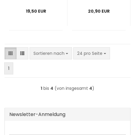
19,50 EUR
20,90 EUR
Sortieren nach
pro Seite
Sortieren nach
24 pro Seite
1
1
bis
4
(von insgesamt
4
)
Newsletter-Anmeldung