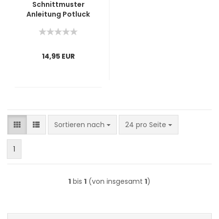
Schnittmuster
Anleitung Potluck
Pals
14,95 EUR
Sortieren nach
pro Seite
Sortieren nach
24 pro Seite
1
1
bis
1
(von insgesamt
1
)