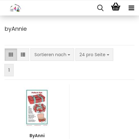
byAnnie
Sortieren nach
pro Seite
Sortieren nach
24 pro Seite
1
ByAnni