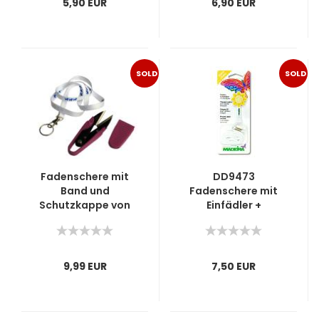
5,90 EUR
6,90 EUR
SOLD
SOLD
OUT
OUT
Fadenschere mit
DD9473
Band und
Fadenschere mit
Schutzkappe von
Einfädler +
SewMate
Umhängeband
9,99 EUR
7,50 EUR