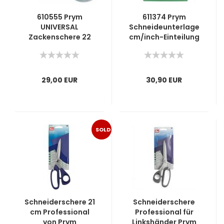
610555 Prym
611374 Prym
UNIVERSAL
Schneideunterlage
Zackenschere 22
cm/inch-Einteilung
cm 8,5 inch
60 x 45
29,00 EUR
30,90 EUR
SOLD
OUT
Schneiderschere 21
Schneiderschere
cm Professional
Professional für
von Prym
Linkshänder Prym