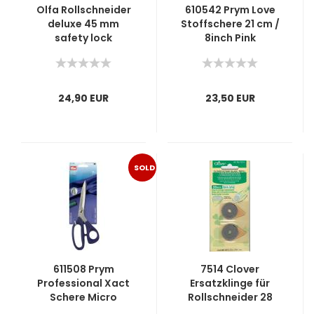
Olfa Rollschneider
610542 Prym Love
deluxe 45 mm
Stoffschere 21 cm /
safety lock
8inch Pink
24,90 EUR
23,50 EUR
SOLD
OUT
611508 Prym
7514 Clover
Professional Xact
Ersatzklinge für
Schere Micro
Rollschneider 28
Serration 21cm/8
mm