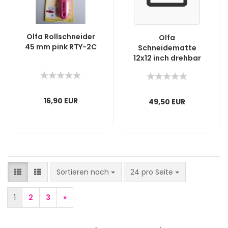
Olfa Rollschneider
Olfa
45 mm pink RTY-2C
Schneidematte
12x12 inch drehbar
16,90 EUR
49,50 EUR
Sortieren nach
pro Seite
Sortieren nach
24 pro Seite
1
2
3
»