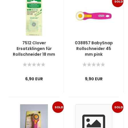
SOLD
OUT
7512 Clover
038857 BabySnap
Ersatzklingen für
Rollschneider 45
Rollschneider 18 mm
mm pink
6,90 EUR
9,90 EUR
SOLD
SOLD
OUT
OUT