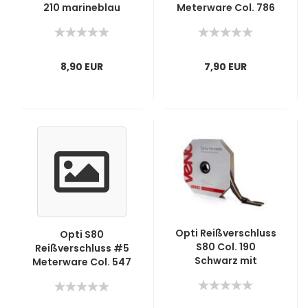
210 marineblau
Meterware Col. 786
nicht teilbar
8,90 EUR
7,90 EUR
Opti Reißverschluss
Opti S80
S80 Col. 190
Reißverschluss #5
Schwarz mit
Meterware Col. 547
kupferfarbener
Neongrün
Kunsstoffraupe