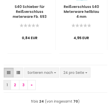
S40 Schieber für
Reißverschluss S40
Reißverschluss
Meterware hellblau
meterware Fb. 693
4 mm
orange
0,84 EUR
4,95 EUR
Sortieren nach
pro Seite
Sortieren nach
24 pro Seite
1
2
3
»
1
bis
24
(von insgesamt
70
)