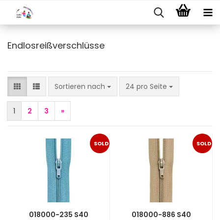
Endlosreißverschlüsse
Sortieren nach
pro Seite
Sortieren nach
24 pro Seite
1
2
3
»
SOLD
SOLD
OUT
OUT
018000-235 S40
018000-886 S40