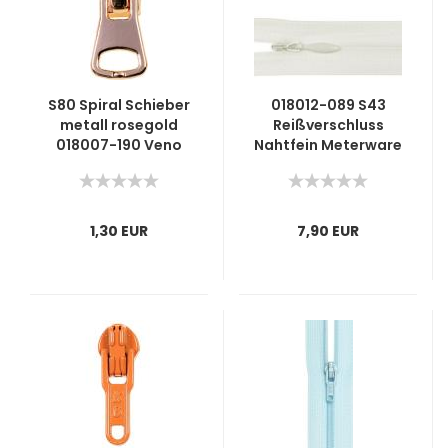
S80 Spiral Schieber
018012-089 S43
metall rosegold
Reißverschluss
018007-190 Veno
Nahtfein Meterware
wollweiß
1,30 EUR
7,90 EUR