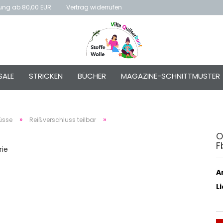
rung ab 80,00 EUR
Vertrag widerrufen
E-Mai
SALE
STRICKEN
BÜCHER
MAGAZINE-SCHNITTMUSTER
Passw
»
»
üsse
Reißverschluss teilbar
O
F
Konto e
rie
Passwo
Ar
L