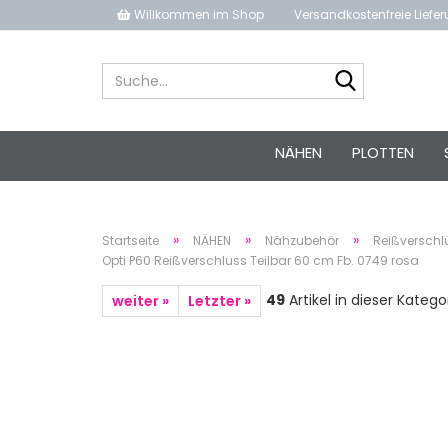
Willkommen im Shop
Versandkostenfreie Liefe
Suche...
NÄHEN
PLOTTEN
»
»
»
Startseite
NÄHEN
Nähzubehör
Reißverschl
Opti P60 Reißverschluss Teilbar 60 cm Fb. 0749 rosa
49
Artikel in dieser Katego
weiter »
Letzter »