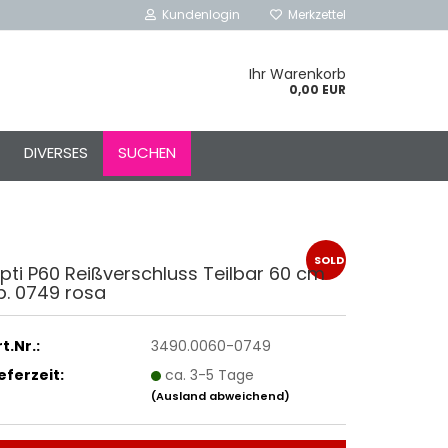
Kundenlogin
Merkzettel
Ihr Warenkorb
0,00 EUR
l
DIVERSES
SUCHEN
ort
SOLD
pti P60 Reißverschluss Teilbar 60 cm
b. 0749 rosa
rstellen
OUT
rt vergessen?
t.Nr.:
3490.0060-0749
Schnelle Anmeldung mit
ieferzeit:
ca. 3-5 Tage
(Ausland abweichend)