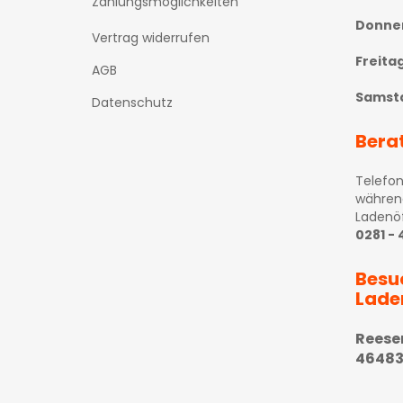
Zahlungsmöglichkeiten
Donne
Vertrag widerrufen
Freita
AGB
Samst
Datenschutz
Bera
Telefon
währen
Ladenö
0281 -
Besu
Lade
Reese
46483