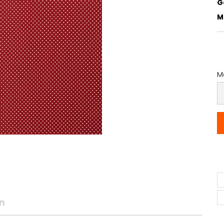
G
M
Me
M
(P
p
M
n