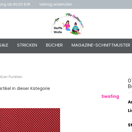
rung ab 80,00 EUR
Vertrag widerrufen
E-Mai
SALE
STRICKEN
BÜCHER
MAGAZINE-SCHNITTMUSTER
Passw
ißen Punkten
0
B
Konto e
rtikel in dieser Kategorie
Passwo
Swafing
Ar
L
S