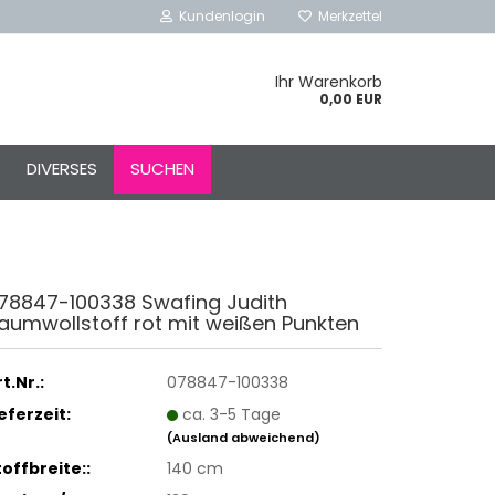
Kundenlogin
Merkzettel
Ihr Warenkorb
0,00 EUR
l
DIVERSES
SUCHEN
ort
78847-100338 Swafing Judith
aumwollstoff rot mit weißen Punkten
rstellen
rt vergessen?
t.Nr.:
078847-100338
Schnelle Anmeldung mit
ieferzeit:
ca. 3-5 Tage
(Ausland abweichend)
toffbreite::
140 cm