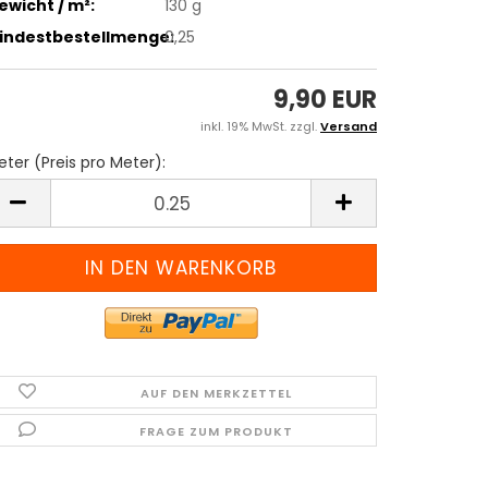
ewicht / m²:
130 g
indestbestellmenge:
0,25
9,90 EUR
inkl. 19% MwSt. zzgl.
Versand
ter (Preis pro Meter):
eter
reis
ro
eter)
AUF DEN MERKZETTEL
FRAGE ZUM PRODUKT