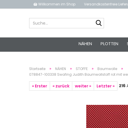
Willkommen im Shop
Versandkostenfreie Liefe
Suche...
NÄHEN
PLOTTEN
»
»
»
»
Startseite
NÄHEN
STOFFE
Baumwolle
078847-100338 Swafing Judith Baumwollstoff rot mit we
216
A
« Erster
« zurück
weiter »
Letzter »