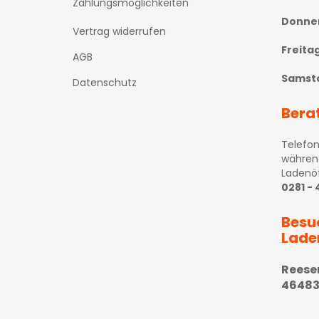
Zahlungsmöglichkeiten
Donne
Vertrag widerrufen
Freita
AGB
Samst
Datenschutz
Bera
Telefon
währen
Ladenö
0281 -
Besu
Lade
Reese
46483