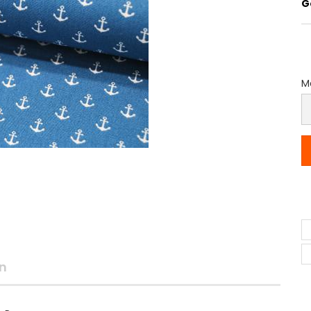
G
Me
M
(P
p
M
n