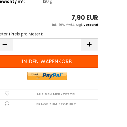
ewicht / m²:
130 g
7,90 EUR
inkl. 19% MwSt. zzgl.
Versand
ter (Preis pro Meter):
eter
reis
ro
eter)
AUF DEN MERKZETTEL
FRAGE ZUM PRODUKT