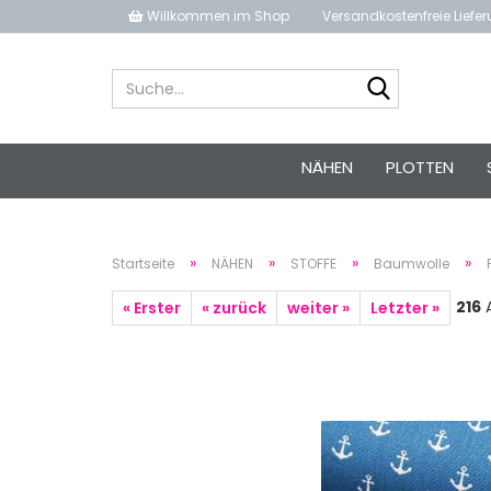
Willkommen im Shop
Versandkostenfreie Liefe
Suche...
NÄHEN
PLOTTEN
»
»
»
»
Startseite
NÄHEN
STOFFE
Baumwolle
216
A
« Erster
« zurück
weiter »
Letzter »