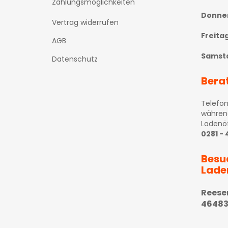
Zahlungsmöglichkeiten
Donne
Vertrag widerrufen
Freita
AGB
Samst
Datenschutz
Bera
Telefon
währen
Ladenö
0281 -
Besu
Lade
Reese
46483