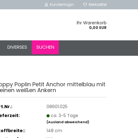
Kundenlogin
Merkzettel
Ihr Warenkorb
0,00 EUR
l
DIVERSES
SUCHEN
ort
oppy Poplin Petit Anchor mittelblau mit
leinen weißen Ankern
rstellen
rt vergessen?
t.Nr.:
08601.025
Schnelle Anmeldung mit
ieferzeit:
ca. 3-5 Tage
(Ausland abweichend)
toffbreite::
148 cm