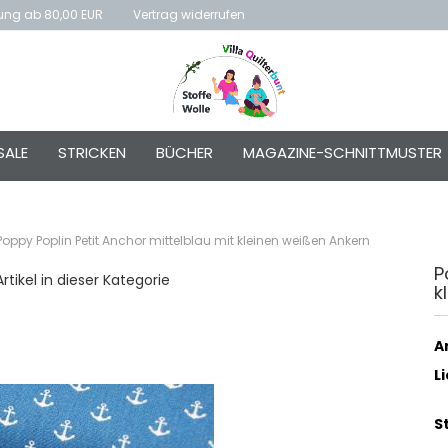
rung ab 80,00 EUR
Vertrag widerrufen
E-Mai
SALE
STRICKEN
BÜCHER
MAGAZINE-SCHNITTMUSTER
Passw
Poppy Poplin Petit Anchor mittelblau mit kleinen weißen Ankern
P
rtikel in dieser Kategorie
k
Konto e
Passwo
Ar
L
S