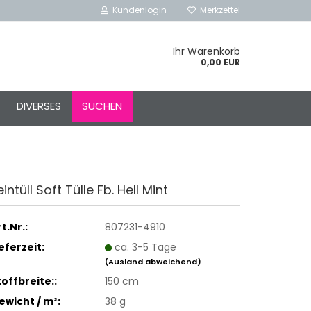
Kundenlogin
Merkzettel
Ihr Warenkorb
0,00 EUR
l
DIVERSES
SUCHEN
ort
eintüll Soft Tülle Fb. Hell Mint
rstellen
rt vergessen?
t.Nr.:
807231-4910
ieferzeit:
ca. 3-5 Tage
Schnelle Anmeldung mit
(Ausland abweichend)
toffbreite::
150 cm
ewicht / m²:
38 g