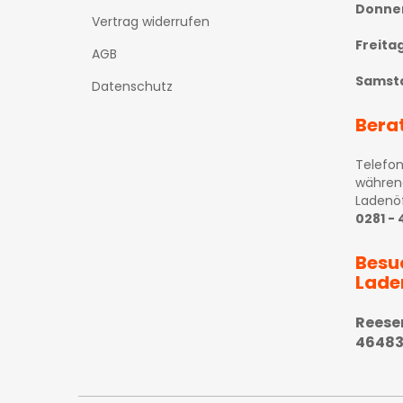
Donne
Vertrag widerrufen
Freita
AGB
Samst
Datenschutz
Bera
Telefon
währen
Ladenö
0281 -
Besu
Lade
Reese
46483