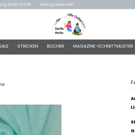
rung ab 80,00 EUR
Vertrag widerrufen
E-Mai
SALE
STRICKEN
BÜCHER
MAGAZINE-SCHNITTMUSTER
Passw
F
rie
Konto e
Passwo
Ar
L
S
G