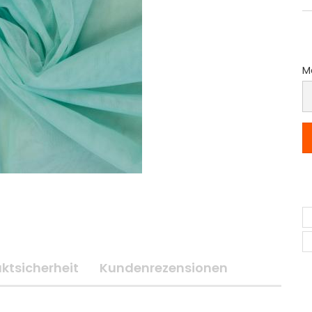
Me
M
(P
p
M
ktsicherheit
Kundenrezensionen