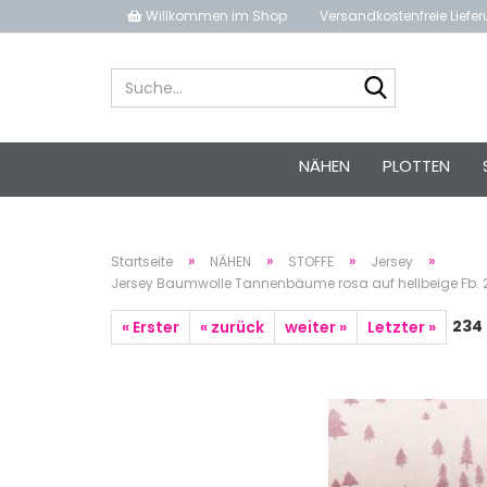
Willkommen im Shop
Versandkostenfreie Liefe
Suche...
NÄHEN
PLOTTEN
»
»
»
»
Startseite
NÄHEN
STOFFE
Jersey
Jersey Baumwolle Tannenbäume rosa auf hellbeige Fb.
234
« Erster
« zurück
weiter »
Letzter »