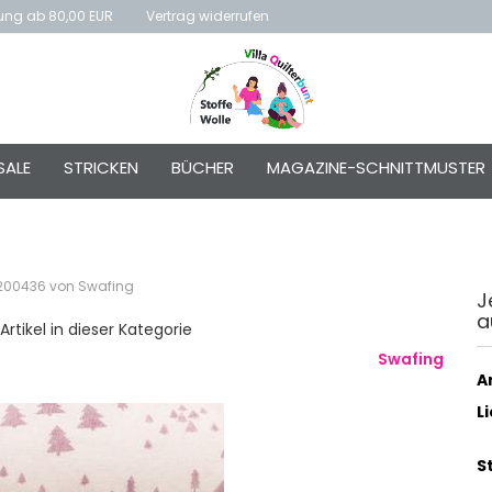
rung ab 80,00 EUR
Vertrag widerrufen
E-Mai
SALE
STRICKEN
BÜCHER
MAGAZINE-SCHNITTMUSTER
Passw
 200436 von Swafing
J
a
Konto e
Artikel in dieser Kategorie
Passwo
Swafing
Ar
L
S