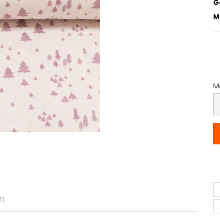
G
M
Me
M
(P
p
M
n