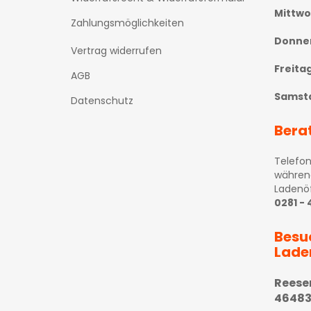
Mittw
Zahlungsmöglichkeiten
Donne
Vertrag widerrufen
Freita
AGB
Samst
Datenschutz
Bera
Telefon
währen
Ladenö
0281 -
Besu
Lade
Reese
46483