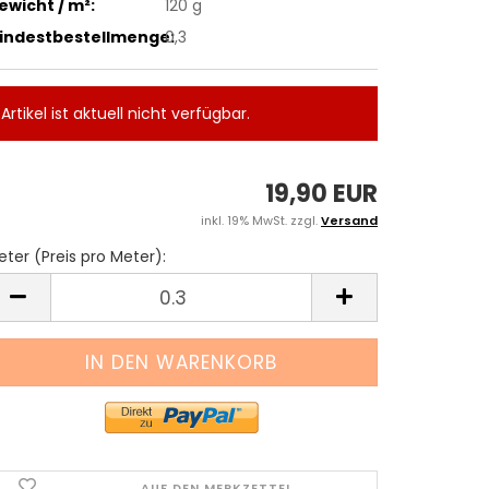
ewicht / m²:
120 g
indestbestellmenge:
0,3
Artikel ist aktuell nicht verfügbar.
19,90 EUR
inkl. 19% MwSt. zzgl.
Versand
ter (Preis pro Meter):
eter
reis
ro
eter)
AUF DEN MERKZETTEL