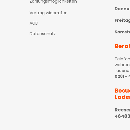
Zahlungsmöglichkeiten
Donne
Vertrag widerrufen
Freita
AGB
Samst
Datenschutz
Bera
Telefon
währen
Ladenö
0281 -
Besu
Lade
Reese
46483