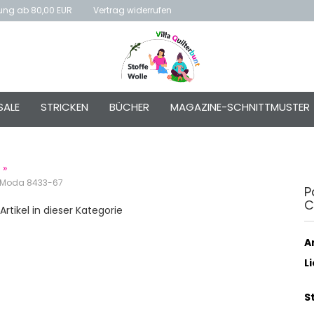
rung ab 80,00 EUR
Vertrag widerrufen
E-Mai
SALE
STRICKEN
BÜCHER
MAGAZINE-SCHNITTMUSTER
Passw
»
y Moda 8433-67
P
C
Konto e
Artikel in dieser Kategorie
Passwo
Ar
L
S