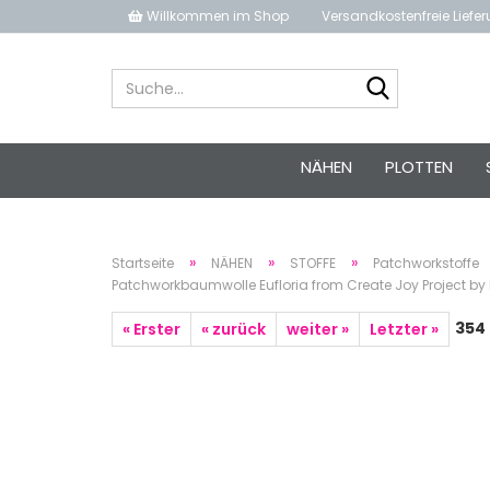
Willkommen im Shop
Versandkostenfreie Liefe
Suche...
NÄHEN
PLOTTEN
»
»
»
Startseite
NÄHEN
STOFFE
Patchworkstoffe
Patchworkbaumwolle Eufloria from Create Joy Project b
354
« Erster
« zurück
weiter »
Letzter »