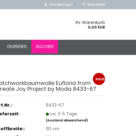
Kundenlogin
Merkzettel
Ihr Warenkorb
0,00 EUR
l
DIVERSES
SUCHEN
ort
SOLD
atchworkbaumwolle Eufloria from
reate Joy Project by Moda 8433-67
rstellen
OUT
rt vergessen?
t.Nr.:
8433-67
Schnelle Anmeldung mit
ieferzeit:
ca. 3-5 Tage
(Ausland abweichend)
toffbreite::
110 cm