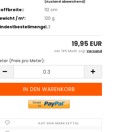
(Ausland abweichend)
toffbreite::
112 cm
ewicht / m²:
120 g
indestbestellmenge:
0,3
19,95 EUR
inkl. 19% MwSt. zzgl.
Versand
ter (Preis pro Meter):
eter
reis
ro
eter)
AUF DEN MERKZETTEL