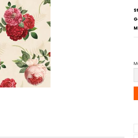
S
G
M
Me
M
(P
p
M