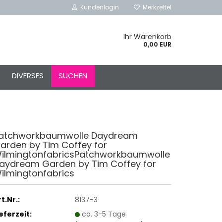
Kundenlogin
Merkzettel
Ihr Warenkorb
0,00 EUR
l
DIVERSES
SUCHEN
ort
atchworkbaumwolle Daydream
arden by Tim Coffey for
rstellen
ilmingtonfabricsPatchworkbaumwolle
rt vergessen?
aydream Garden by Tim Coffey for
ilmingtonfabrics
Schnelle Anmeldung mit
t.Nr.:
8137-3
ieferzeit:
ca. 3-5 Tage