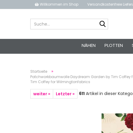
Willkommen im Shop
Versandkostenfreie Liefe
Suche...
NÄHEN
PLOTTEN
»
Startseite
Patchworkbaumwolle Daydream Garden by Tim Coffey 
Tim Coffey for Wilmingtonfabrics
611
Artikel in dieser Katego
weiter »
Letzter »