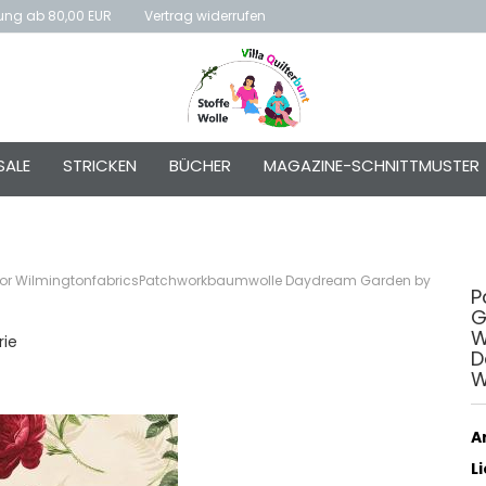
rung ab 80,00 EUR
Vertrag widerrufen
E-Mai
SALE
STRICKEN
BÜCHER
MAGAZINE-SCHNITTMUSTER
Passw
for WilmingtonfabricsPatchworkbaumwolle Daydream Garden by
P
G
Konto e
W
rie
Passwo
D
W
Ar
L