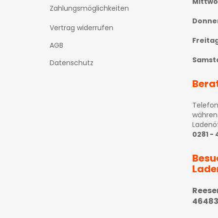
Mittw
Zahlungsmöglichkeiten
Donne
Vertrag widerrufen
Freita
AGB
Samst
Datenschutz
Bera
Telefon
währen
Ladenö
0281 -
Besu
Lade
Reese
46483