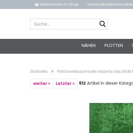
Willkommen im Shop
Versandkostenfreie Liefe
Suche...
NÄHEN
PLOTTEN
»
Startseite
Patchworkbaumwolle Glaze by Libs Elliott 
612
Artikel in dieser Kateg
weiter »
Letzter »