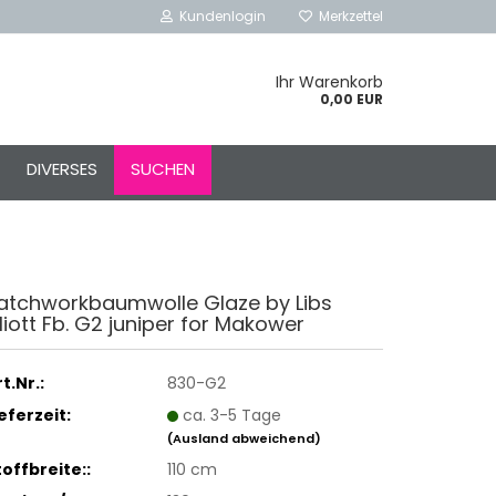
Kundenlogin
Merkzettel
Ihr Warenkorb
0,00 EUR
l
DIVERSES
SUCHEN
ort
atchworkbaumwolle Glaze by Libs
lliott Fb. G2 juniper for Makower
rstellen
rt vergessen?
t.Nr.:
830-G2
Schnelle Anmeldung mit
ieferzeit:
ca. 3-5 Tage
(Ausland abweichend)
toffbreite::
110 cm