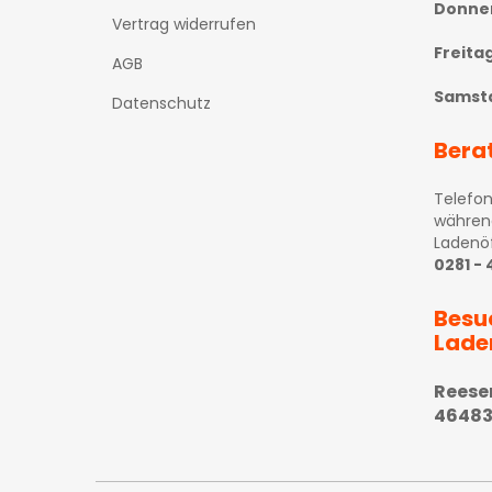
Donne
Vertrag widerrufen
Freita
AGB
Samst
Datenschutz
Bera
Telefon
währen
Ladenö
0281 -
Besu
Lade
Reese
46483