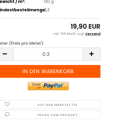
ewicht / m²:
130 g
indestbestellmenge:
0,3
19,90 EUR
inkl. 19% MwSt. zzgl.
Versand
ter (Preis pro Meter):
eter
reis
ro
eter)
AUF DEN MERKZETTEL
FRAGE ZUM PRODUKT