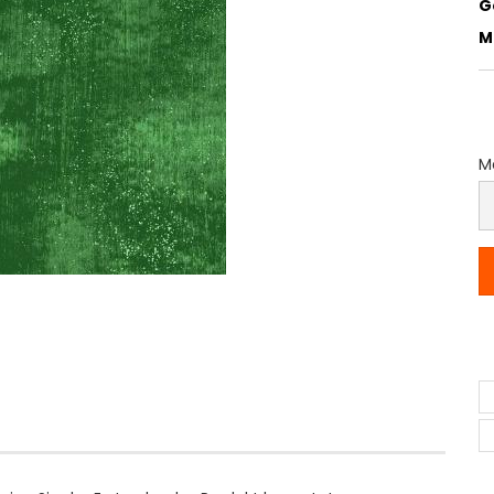
G
M
Me
M
(P
p
M