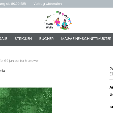
rung ab 80,00 EUR
Vertrag widerrufen
E-Mai
SALE
STRICKEN
BÜCHER
MAGAZINE-SCHNITTMUSTER
Passw
Fb. G2 juniper for Makower
P
orie
E
Konto e
Passwo
Ar
L
S