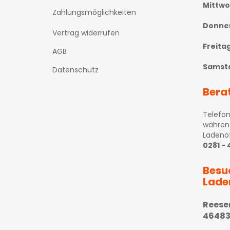
Mittw
Zahlungsmöglichkeiten
Donne
Vertrag widerrufen
Freita
AGB
Samst
Datenschutz
Bera
Telefon
währen
Ladenö
0281 -
Besu
Lade
Reese
46483