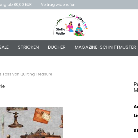
rung ab 80,00 EUR
Vertrag widerrufen
E-Mai
SALE
STRICKEN
BÜCHER
MAGAZINE-SCHNITTMUSTER
Passw
 Toss von Quilting Treasure
P
rie
M
Konto e
Passwo
Ar
L
S