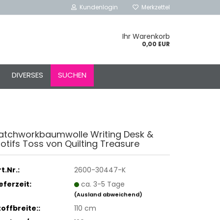
Kundenlogin
Merkzettel
Ihr Warenkorb
0,00 EUR
l
DIVERSES
SUCHEN
ort
atchworkbaumwolle Writing Desk &
otifs Toss von Quilting Treasure
rstellen
rt vergessen?
t.Nr.:
2600-30447-K
Schnelle Anmeldung mit
ieferzeit:
ca. 3-5 Tage
(Ausland abweichend)
toffbreite::
110 cm