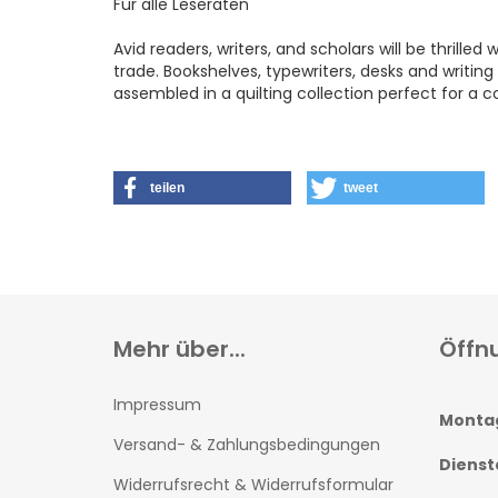
Für alle Leseraten
Avid readers, writers, and scholars will be thrilled 
trade. Bookshelves, typewriters, desks and writi
assembled in a quilting collection perfect for a c
teilen
tweet
Mehr über...
Öffn
Impressum
Monta
Versand- & Zahlungsbedingungen
Dienst
Widerrufsrecht & Widerrufsformular