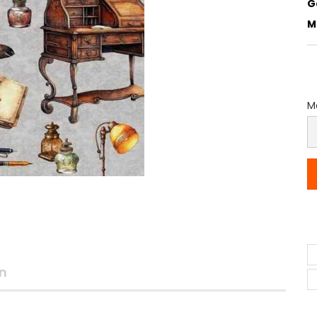
G
M
Me
M
(P
p
M
n