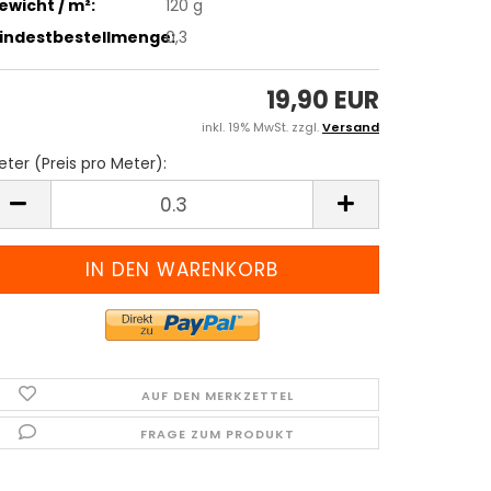
ewicht / m²:
120 g
indestbestellmenge:
0,3
19,90 EUR
inkl. 19% MwSt. zzgl.
Versand
ter (Preis pro Meter):
eter
reis
ro
eter)
AUF DEN MERKZETTEL
FRAGE ZUM PRODUKT