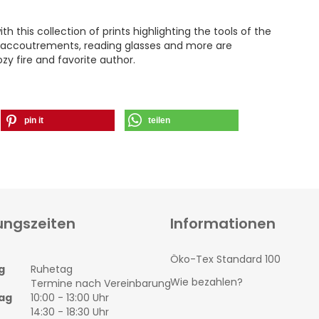
with this collection of prints highlighting the tools of the
ng accoutrements, reading glasses and more are
ozy fire and favorite author.
pin it
teilen
ungszeiten
Informationen
Öko-Tex Standard 100
g
Ruhetag
Wie bezahlen?
Termine nach Vereinbarung
ag
10:00 - 13:00 Uhr
14:30 - 18:30 Uhr