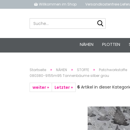
Willkommen im Shop
Versandkostenfreie Liefe
Suche...
NÄHEN
PLOTTEN
»
»
»
Startseite
NÄHEN
STOFFE
Patchworkstoffe
080380-9155m95 Tannenbäume silber grau
6
Artikel in dieser Kategori
weiter »
Letzter »