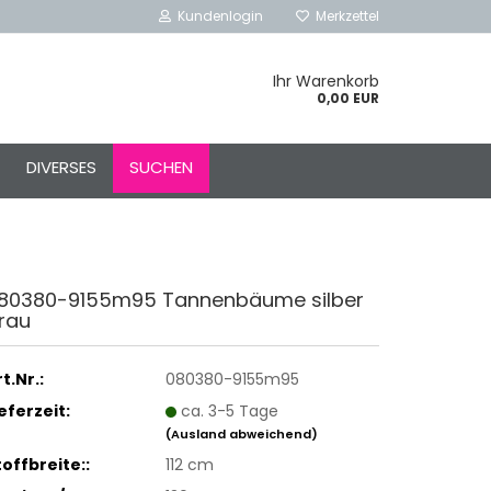
Kundenlogin
Merkzettel
Ihr Warenkorb
0,00 EUR
l
DIVERSES
SUCHEN
ort
80380-9155m95 Tannenbäume silber
rau
rstellen
rt vergessen?
t.Nr.:
080380-9155m95
Schnelle Anmeldung mit
ieferzeit:
ca. 3-5 Tage
(Ausland abweichend)
toffbreite::
112 cm