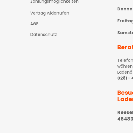
Zahlungsmöglichkeiten
Donne
Vertrag widerrufen
Freita
AGB
Samst
Datenschutz
Bera
Telefon
währen
Ladenö
0281 -
Besu
Lade
Reese
46483