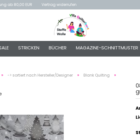
rung ab 80,00 EUR
Vertrag widerrufen
E-Mai
SALE
STRICKEN
BÜCHER
MAGAZINE-SCHNITTMUSTER
Passw
»
»
»
-> sortiert nach Hersteller/Designer
Blank Quilting
0
g
Konto e
e
Passwo
Ar
L
S