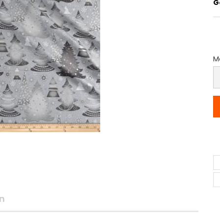
G
Me
M
(P
p
M
n