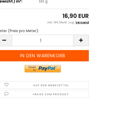
ewicht / m²:
130 g
16,90 EUR
inkl. 19% MwSt. zzgl.
Versand
ter (Preis pro Meter):
eter
reis
ro
eter)
AUF DEN MERKZETTEL
FRAGE ZUM PRODUKT