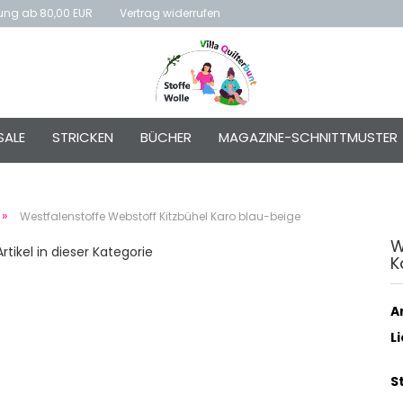
rung ab 80,00 EUR
Vertrag widerrufen
E-Mai
SALE
STRICKEN
BÜCHER
MAGAZINE-SCHNITTMUSTER
Passw
»
Westfalenstoffe Webstoff Kitzbühel Karo blau-beige
W
rtikel in dieser Kategorie
K
Konto e
Passwo
Ar
L
S