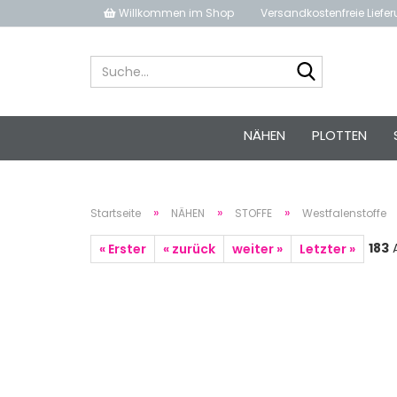
Willkommen im Shop
Versandkostenfreie Liefe
Suche...
NÄHEN
PLOTTEN
»
»
»
Startseite
NÄHEN
STOFFE
Westfalenstoffe
183
A
« Erster
« zurück
weiter »
Letzter »