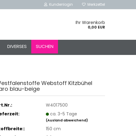
Kundenlogin
Merkzettel
Ihr Warenkorb
0,00 EUR
l
DIVERSES
SUCHEN
ort
estfalenstoffe Webstoff Kitzbühel
aro blau-beige
rstellen
rt vergessen?
t.Nr.:
W4017500
Schnelle Anmeldung mit
ieferzeit:
ca. 3-5 Tage
(Ausland abweichend)
toffbreite::
150 cm