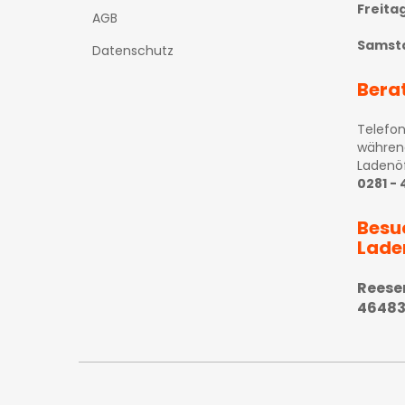
Freita
AGB
Samst
Datenschutz
Bera
Telefon
währen
Ladenö
0281 -
Besu
Lade
Reese
46483