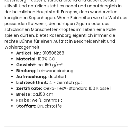
Rosenborg - dezent, zurückhaltend und dabei überaus
stilvoll. Und natürlich steht es nobel und unaufdringlich in
der heimlichen Hauptstadt Europas, dem wundervollen
königlichen Kopenhagen. Wenn Feinheiten wie die Wahl des
passenden Rotweins, der richtigen Zigarre oder des
schicklichen Manschettenknopfes im Leben eine Rolle
spielen dürfen, bietet Rosenborg eigentlich immer die
rechte Bühne für einen Auftritt in Bescheidenheit und
Wohlerzogenheit.
Artikel-Nr.:
010506268
Material:
100% CO
Gewicht:
ca. 150 g/m²
Bindung:
Leinwandbindung
Aufmachung:
doubliert
Lichtechtheit:
4 - ziemlich gut
Zertifikate:
Oeko-Tex®-Standard 100 Klasse 1
Breite:
ca.150 cm
Farbe:
weiß, anthrazit
Stoffart:
Druckstoffe