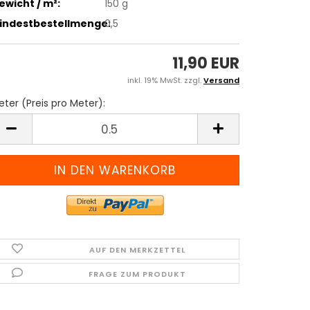
ewicht / m²:
150 g
indestbestellmenge:
0,5
11,90 EUR
inkl. 19% MwSt. zzgl.
Versand
ter (Preis pro Meter):
eter
reis
ro
eter)
AUF DEN MERKZETTEL
FRAGE ZUM PRODUKT