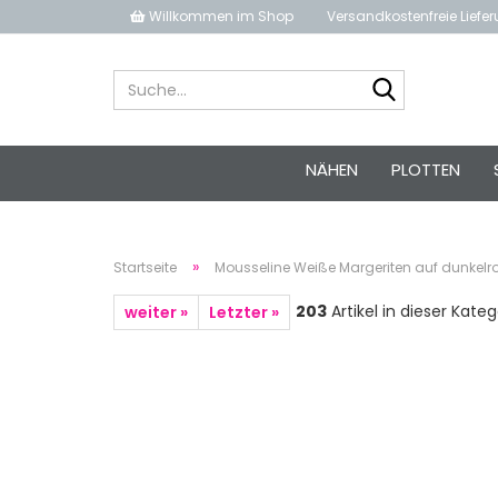
Willkommen im Shop
Versandkostenfreie Liefe
Suche...
NÄHEN
PLOTTEN
»
Startseite
Mousseline Weiße Margeriten auf dunkel
203
Artikel in dieser Kateg
weiter »
Letzter »