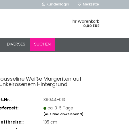
Kundenlogin
Merkzettel
Ihr Warenkorb
0,00 EUR
l
DIVERSES
SUCHEN
ort
ousseline Weiße Margeriten auf
unkelrosenem Hintergrund
rstellen
rt vergessen?
t.Nr.:
39044-013
Schnelle Anmeldung mit
ieferzeit:
ca. 3-5 Tage
(Ausland abweichend)
toffbreite::
135 cm