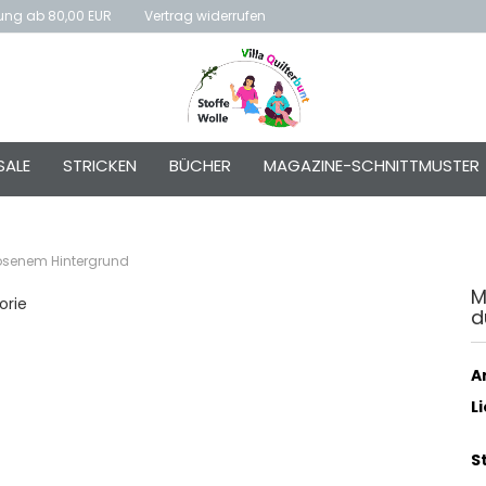
rung ab 80,00 EUR
Vertrag widerrufen
E-Mai
SALE
STRICKEN
BÜCHER
MAGAZINE-SCHNITTMUSTER
Passw
rosenem Hintergrund
M
orie
d
Konto e
Passwo
Ar
L
S