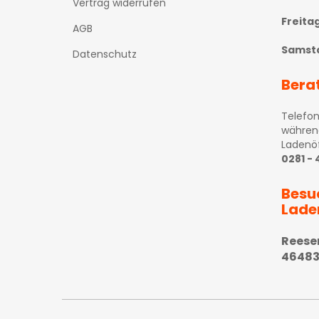
Vertrag widerrufen
Freita
AGB
Samst
Datenschutz
Bera
Telefon
währen
Ladenö
0281 -
Besu
Lade
Reese
46483