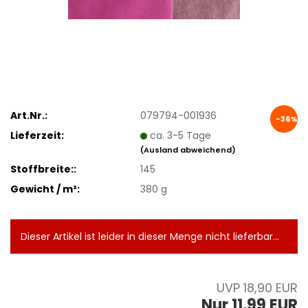
Art.Nr.:
079794-001936
-36%
Lieferzeit:
ca. 3-5 Tage
(Ausland abweichend)
Stoffbreite::
145
Gewicht / m²:
380 g
Dieser Artikel ist leider in dieser Menge nicht lieferbar...
UVP 18,90 EUR
Nur 11,99 EUR