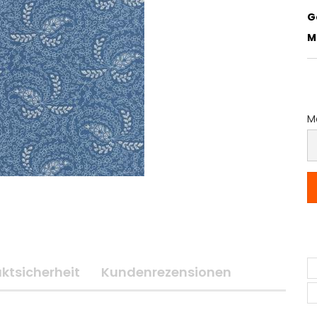
G
M
Me
M
(P
p
M
ktsicherheit
Kundenrezensionen