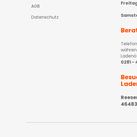
Freita
AGB
Samst
Datenschutz
Bera
Telefon
währen
Ladenö
0281 -
Besu
Lade
Reese
46483