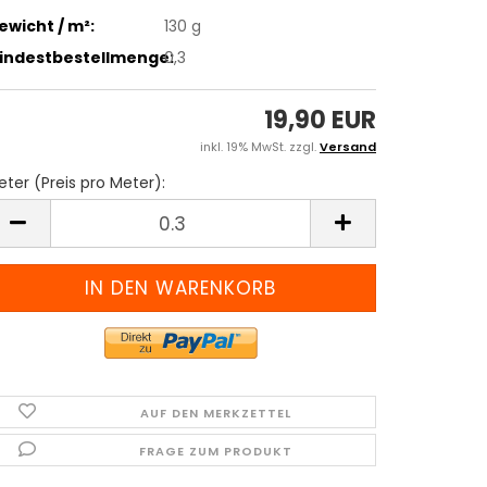
ewicht / m²:
130 g
indestbestellmenge:
0,3
19,90 EUR
inkl. 19% MwSt. zzgl.
Versand
ter (Preis pro Meter):
eter
reis
ro
eter)
AUF DEN MERKZETTEL
FRAGE ZUM PRODUKT