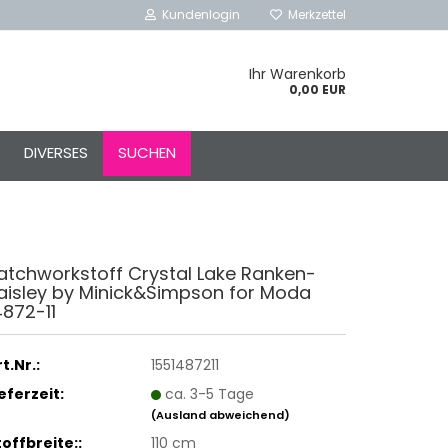
Kundenlogin
Merkzettel
Ihr Warenkorb
0,00 EUR
l
DIVERSES
SUCHEN
ort
atchworkstoff Crystal Lake Ranken-
aisley by Minick&Simpson for Moda
rstellen
4872-11
rt vergessen?
t.Nr.:
1551487211
Schnelle Anmeldung mit
ieferzeit:
ca. 3-5 Tage
(Ausland abweichend)
toffbreite::
110 cm