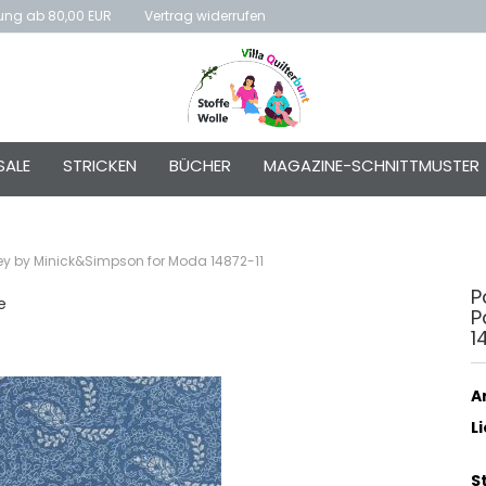
rung ab 80,00 EUR
Vertrag widerrufen
E-Mai
SALE
STRICKEN
BÜCHER
MAGAZINE-SCHNITTMUSTER
Passw
ley by Minick&Simpson for Moda 14872-11
P
e
P
Konto e
1
Passwo
Ar
L
S