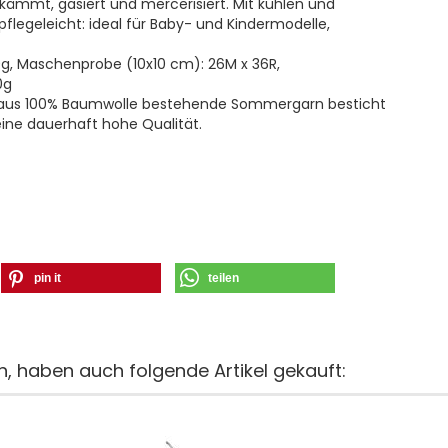
kämmt, gasiert und mercerisiert. Mit kühlen und
egeleicht: ideal für Baby- und Kindermodelle,
0g, Maschenprobe (10x10 cm): 26M x 36R,
0g
es aus 100% Baumwolle bestehende Sommergarn besticht
ine dauerhaft hohe Qualität.
pin it
teilen
n, haben auch folgende Artikel gekauft: