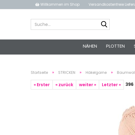
Willkommen im Shop
Versandkostenfreie Liefe
Suche...
NÄHEN
PLOTTEN
»
»
»
Startseite
STRICKEN
Häkelgarne
Baumwoll
396
« Erster
« zurück
weiter »
Letzter »