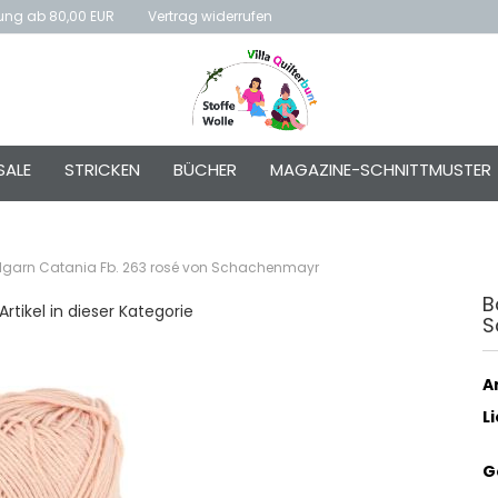
rung ab 80,00 EUR
Vertrag widerrufen
E-Mai
SALE
STRICKEN
BÜCHER
MAGAZINE-SCHNITTMUSTER
Passw
garn Catania Fb. 263 rosé von Schachenmayr
B
Artikel in dieser Kategorie
S
Konto e
Passwo
Ar
L
G