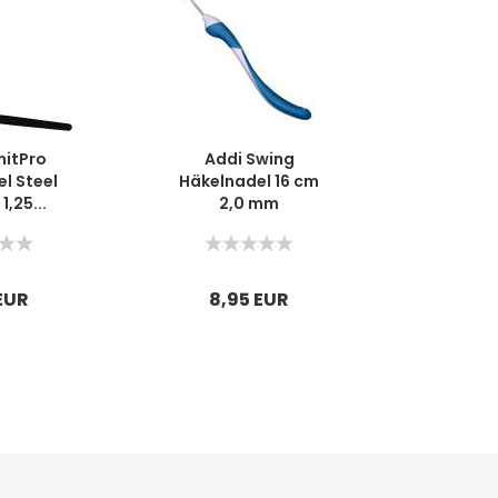
nitPro
Addi Swing
l Steel
Häkelnadel 16 cm
1,25...
2,0 mm
EUR
8,95 EUR