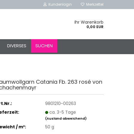
Kundenlogin
Merkzettel
Ihr Warenkorb
0,00 EUR
l
DIVERSES
SUCHEN
ort
aumwollgarn Catania Fb. 263 rosé von
chachenmayr
rstellen
rt vergessen?
t.Nr.:
9801210-00263
Schnelle Anmeldung mit
ieferzeit:
ca. 3-5 Tage
(Ausland abweichend)
ewicht / m²:
50 g