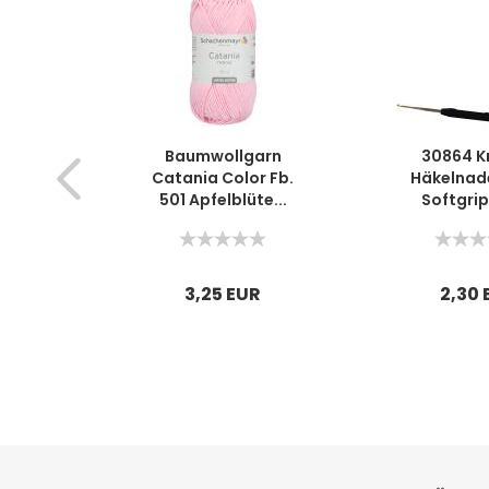
Baumwollgarn
30864 K
Catania Color Fb.
Häkelnade
501 Apfelblüte...
Softgrip 
3,25 EUR
2,30 