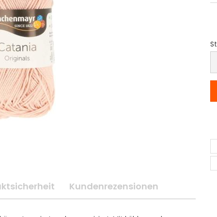
St
S
ktsicherheit
Kundenrezensionen