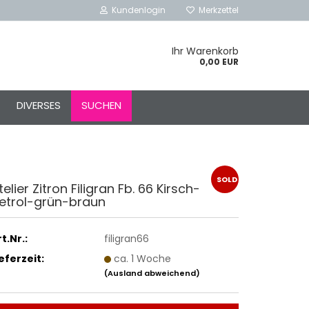
Kundenlogin
Merkzettel
Ihr Warenkorb
0,00 EUR
l
DIVERSES
SUCHEN
ort
SOLD
telier Zitron Filigran Fb. 66 Kirsch-
etrol-grün-braun
rstellen
OUT
rt vergessen?
t.Nr.:
filigran66
Schnelle Anmeldung mit
ieferzeit:
ca. 1 Woche
(Ausland abweichend)