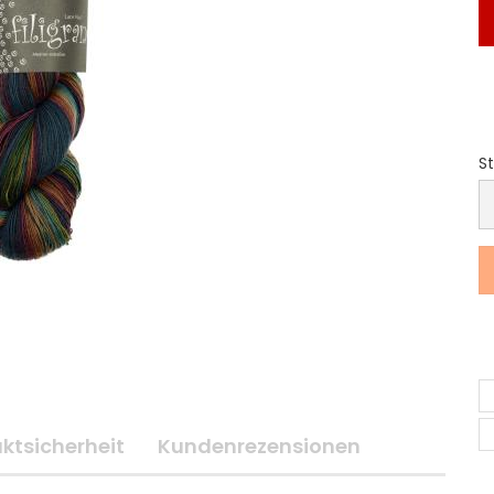
St
S
ktsicherheit
Kundenrezensionen