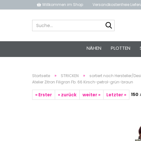
Willkommen im Shop
Versandkostenfreie Liefe
Suche...
NÄHEN
PLOTTEN
»
»
Startseite
STRICKEN
sortiert nach Hersteller/Des
Atelier Zitron Filigran Fb. 66 Kirsch-petrol-grün-braun
150
A
« Erster
« zurück
weiter »
Letzter »