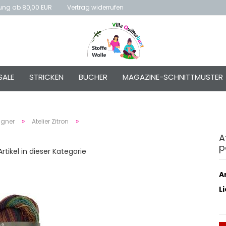
rung ab 80,00 EUR
Vertrag widerrufen
E-Mai
SALE
STRICKEN
BÜCHER
MAGAZINE-SCHNITTMUSTER
Passw
»
»
igner
Atelier Zitron
A
p
Konto e
rtikel in dieser Kategorie
Passwo
Ar
L