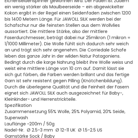
Eichenseidenspinner gewonnen wird. Der Faden ist zudem
ein wenig stärker als Maulbeerseide – ein abgewickelter
Kokon ergibt in der Regel einen Seidenfaden zwischen 1200
bis 1400 Metern Länge. Für JAWOLL SILK werden bei der
Schafschur nur die feinsten Stellen aus dem Wollvlies
aussortiert. Die mittlere Stärke, also der mittlere
Faserdurchmesser, beträgt dabei nur 25mikron (1 mikron =
1/1000 Millimeter). Die Wolle fühlt sich dadurch sehr weich
an und trägt sich sehr angenehm. Die Corriedale Schafe
leben das ganze Jahr in der wilden Natur Patagoniens.
Bedingt durch die karge Nahrung bleibt ihre Wolle weiss und
weist eine mittlere Länge von 10 cm auf. Damit lässt sie
sich gut färben, die Farben werden brillant und das fertige
Garn ist sehr resistent gegen Pilling (Knötchenbildung).
Durch die überlegene Qualität und die Feinheit der Fasern
eignet sich JAWOLL SILK auch ausgezeichnet für Baby-,
Kleinkinder- und Herrenstrickteile.
Spezifikation
Zusammensetzung 55% Wolle, 25% Polyamid, 20% Seide,
Superwash
Lauflänge ~200m / 50g
Nadel-Nr. Ø 2.5-3 mm Ø 12-11 UK Ø 1.5-2.5 US
Garnstärke Sock / Baby